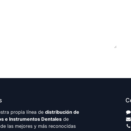
s
C
tra propia línea de
distribución de
os e Instrumentos Dentales
de
, de las mejores y más reconocidas