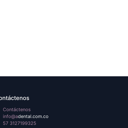
ontáctenos
Contáctenos
info@a
dental.com.co
57 3127199325